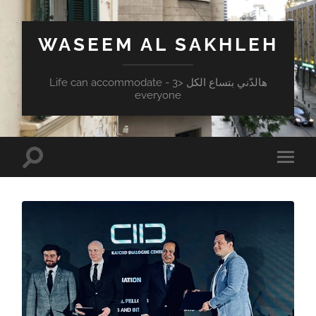
WASEEM AL SAKHLEH
هالدّني بتساع الكل <3 - Life can accommodate
everyone
Toggle
Toggle
search
mobile
field
menu