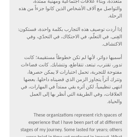
متعددة، وبناء علاقات اجتماعية ومهنية ممتدة،
والتواصل مع آلاف الأشخاص الذين كانوا جزءاً من هذه
الرحلة.
إذا أردت توصيف هذه التجارب بكلمة واحدة، فستكون:
الغِنى. في التعلّم، في الاحتكاك، في التحدّي، وفي
الاكتشاف.
أسميها دوائر، لأنها لم تكن خطوطاً مستقيمة؛ كانت
تدور، تقترب، تبتعد، تتقاطع، وتتشابك. كانت فضاءات
مفتوحة للتجربة، تحمل اختبارات لا يمكن حصرها،
وتترك أثراً يتجاوز الزمن الذي قضيناه داخلها. بعضها
انتهى تنظيمياً، لكن أثره بقي ممتداً في المهارات، في
العلاقات، وفي الطريقة التي أنظر بها إلى العمل
والحياة.
These organizations represent rich spaces of
experience that I have been part of at different
stages of my journey. Some lasted for years; others