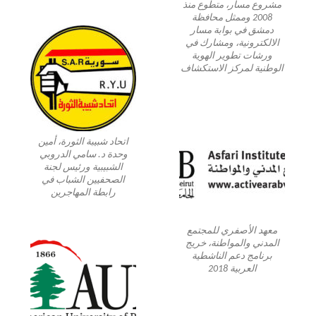
مشروع مسار، متطوع منذ
2008 وممثل محافظة
دمشق في بوابة مسار
الالكترونية، ومشارك في
ورشات تطوير الهوية
الوطنية لمركز الاستكشاف
اتحاد شبيبة الثورة، أمين
وحدة د. سامي الدروبي
الشبيبية ورئيس لجنة
الصحفيين الشباب في
رابطة المهاجرين
معهد الأصفري للمجتمع
المدني والمواطنة، خريج
برنامج دعم الناشطية
العربية 2018