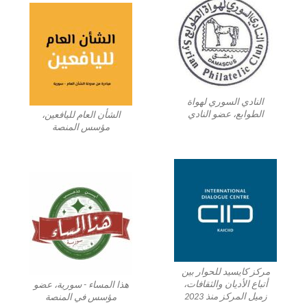
النادي السوري لهواة
الطوابع، عضو النادي
الشأن العام لليافعين،
مؤسس المنصة
مركز كايسيد للحوار بين
أتباع الأديان والثقافات،
هذا المساء - سورية، عضو
زميل المركز منذ 2023
مؤسس في المنصة