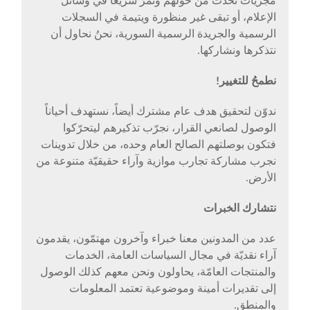
مجريات تحدث من حولهم وتمرُّ سريعاً في وسائل
الإعلام، أو تبقى غير منظورة ويتيمة في السجلات
الرسمية والجريدة الرسمية السورية، نحنُ نحاول أن
نتذكرها ونشاركها.
نطمحُ للتغيير!
ندوّن لتحقيق هدف عام مشترك أيضاً، نستهدف أحياناً
الوصول لصانعي القرار، نجرّب تذكيرهم ليتحرّكوا
فتكون بوصلتهم الصالح العام وحده، من خلال تدوينات
نجرب مشاركة تجارب موازية وآراء حقيقيّة متنوعة من
الأرض.
نتشارك الخبرات
عدد من المدونين معنا خبراء وآخرون مهتمّون، يقدمون
آراء نقديّة في مجال السياسات العامة، الخدمات
والمنتجات العامّة، يحاولون ونحن معهم كذلك الوصول
إلى تقديرات أمينة وموضوعية تعتمد المعلومات
والمنطق.