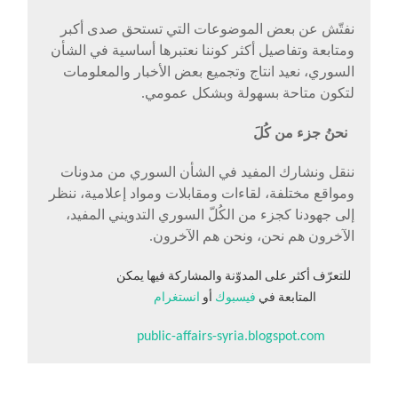
نفتّش عن بعض الموضوعات التي تستحق صدى أكبر
ومتابعة وتفاصيل أكثر كوننا نعتبرها أساسية في الشأن
السوري، نعيد انتاج وتجميع بعض الأخبار والمعلومات
لتكون متاحة بسهولة وبشكل عمومي.
نحنُ جزء من كُلَ
ننقل ونشارك المفيد في الشأن السوري من مدونات
ومواقع مختلفة، لقاءات ومقابلات ومواد إعلامية، ننظر
إلى جهودنا كجزء من الكُلّ السوري التدويني المفيد،
الآخرون هم نحن، ونحن هم الآخرون.
للتعرّف أكثر على المدوّنة والمشاركة فيها يمكن
المتابعة في
فيسبوك
أو
انستغرام
public-affairs-syria.blogspot.com