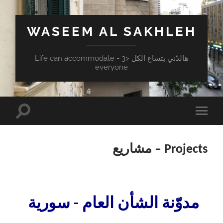
WASEEM AL SAKHLEH
هالدّني بتساع الكل <3 - Life can accommodate
everyone
Toggle
Toggle
search
mobile
field
menu
Projects – مشاريع
مدوّنة الشأن العام - سورية