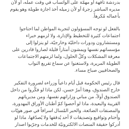
بدردشة تافهة أو مهمّة على الواتساب في وقت عمله، أو لأن
مديره المباشر زجرهُ أو لأن زميله أخذ اجازة طويلة وهو يقوم
بأعماله مُكرهاً.
بالفعل لو توجه المسؤولون لتجربة المواطن لما احتاجوا
اجتماعات كثيرة للتخطيط والإدارة، ولا لزمهم خبراء
ومستشارون ودورات داخليّة وخارجيّة، لو ينزلوا إلى
مؤسساتهم نفسها ويمشون أمتاراً قليلة لصاروا قادرين على
معرفة المشكلات وكلّ الحلول، ولما لزمتهم الاجتماعات
الطويلة المريرة، ولاستغنوا عن سماع تقريع النواب
والصحافيين صباح مساء.
قال رئيس الحكومة قبل أيام داعياً وزراءه لضرورة التفكير
خارج الصندوق، وهذا أمرٌ حسن، لكن ماذا لو فكّروا من داخل
الصندوق أولاً، من مباني وزاراتهم نفسها، ومن مديرياتهم
القريبة والبعيدة، ماذا لو أحصوا كمّ أطنان الأوراق المهدورة،
والمصنفات الضائعة، والحبر المُسال اسرافاً في صور هويّات
وأختام وتواقيع وتصديقات لا أحد يُدققها ولا يُصدّقها، ماذا لو
أدركوا حقيقة المنصات الالكترونيّة للخدمات وجرّبوا اصدار