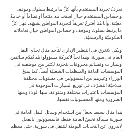
تعرفُ تجربة المستخدم بأنها كلّ ما يرتبط بسلوك وموقف
وإحساس المستخدم حيال استخدامه منتجاً أو نظاماً أو خدمةً
معيّنة. وأنا هُنا أقترحُ تعريفاً لتجربة المواطن يشبهُه، فهي كلّ
ما يرتبط بسلوك وموقف وإحساس المواطن حيال تعاملاته
الحكوميّة والرسميّة.
ولكي لانغرق في التنظير الإداري لنأخذ مثال تحدّي النقل
العام في سورية، وهذا تحدٍّ لايُدركهُ مسؤولوا بلد يُقدّم سائقين
وسيارات وقسائم محروقات مُجزية لكثير من موظفيه في
المؤسسات العامّة والمنظمات الشعبيّة أيضاً. كما يمنحُ
الوزراء وغيرهم من المسؤولين قي مستويات مختلفة
صلاحيّة التصرّف في توزيع السيارات الموجودة في
المؤسسات باعتبارات مختلفة ومتنوعة، منها الولاء ومنها
الضرورة ومنها المحسوبيات نفسها.
هذا مثال بسيط يجعلُ من استخدام وسائل النقل العامة في
سورية مسألة تخصّ العامة فقط، فالمسؤولون بالفعل
لايدرون عن التحديات اليوميّة للتنقل في سورية، حتى معظم