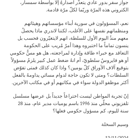
جواز سفر بدور عادي يتعذّر اصدارهُ إلا بواسطة سمسار،
الكتروني هذه المرّة وربّما لكلّ مرّة قادمة.
نعم، المسؤولون في سورية أبناء مؤسساتهم وهيئاتهم
ومنظماتهم نفسها على الأغلب، لكننا لاندري ماذا يحصلُ
معهم منذُ اليوم الأول للسلطة، انهم لايتغيّرون فحسب بل
ينسون تماماً ما اختبروه وهذا أمرٌ مُريب على الحكومة
التعاقد مع خبراء طاقة وإدارة لمراجعته، هل هو مسٌّ حكومي
أو هو فايروسٌ سلطويّ، أم انهُ ضغط عمل كبير يلزمُ مسؤولاً
بتوقيع آلاف الأوراق كلّ يومين؟ واذا كان كذلك فمتى تفوّض
السلطات؟ ومتى لا تكون حاجة لدوام مسائي يداومهُ بالفعل
أكثر موظفو الدولة سواء في مكاتبهم أو في مكاتب الآخرين.
إنّ تجربة المواطن ليست اختراعاً جديداً بل عرضها مسلسل
تلفزيوني محلّي منذ 1996 باسم يوميات مدير عام، منذ 28
سنة لليوم، كم مسؤول حكومي فعلها؟
وسيم السخلة