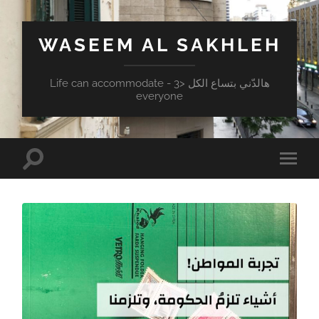
WASEEM AL SAKHLEH
هالدّني بتساع الكل <3 - Life can accommodate
everyone
Toggle
Toggle
search
mobile
field
menu