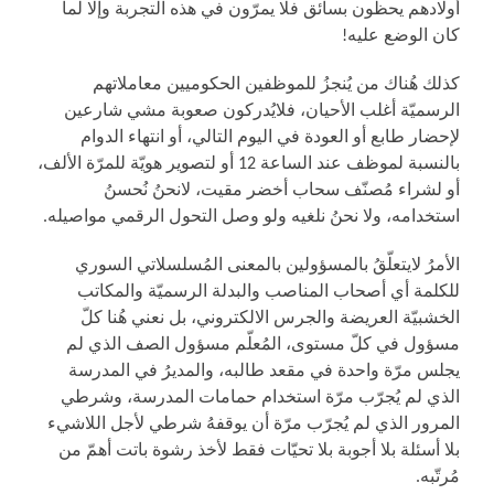
أولادهم يحظون بسائق فلا يمرّون في هذه التجربة وإلا لما
كان الوضع عليه!
كذلك هُناك من يُنجزُ للموظفين الحكوميين معاملاتهم
الرسميّة أغلب الأحيان، فلايُدركون صعوبة مشي شارعين
لإحضار طابع أو العودة في اليوم التالي، أو انتهاء الدوام
بالنسبة لموظف عند الساعة 12 أو لتصوير هويّة للمرّة الألف،
أو لشراء مُصنّف سحاب أخضر مقيت، لانحنُ نُحسنُ
استخدامه، ولا نحنُ نلغيه ولو وصل التحول الرقمي مواصيله.
الأمرُ لايتعلّقُ بالمسؤولين بالمعنى المُسلسلاتي السوري
للكلمة أي أصحاب المناصب والبدلة الرسميّة والمكاتب
الخشبيّة العريضة والجرس الالكتروني، بل نعني هُنا كلّ
مسؤول في كلّ مستوى، المُعلّم مسؤول الصف الذي لم
يجلس مرّة واحدة في مقعد طالبه، والمديرُ في المدرسة
الذي لم يُجرّب مرّة استخدام حمامات المدرسة، وشرطي
المرور الذي لم يُجرّب مرّة أن يوقفهُ شرطي لأجل اللاشيء
بلا أسئلة بلا أجوبة بلا تحيّات فقط لأخذ رشوة باتت أهمّ من
مُرتّبه.