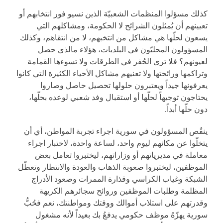
كذلك مسؤلوا المنظمات الشعبيّة الذين نسيو فور انتخابهم أو
تعيينهم أن يُمثلون الشرائح لا الحكومة، ومشاكلهم التي
يسعون لحلّها هي مشاكل من انتخبهم، لا من انتقاهم، وكذلك
المسؤولون المحليّون في البلديات، هؤلاء مالذي حصل
لعيونهم؟ فلا ترى الحُفر في الطرقات ولا تسوءها القمامة
وتراكمها ورائحتها ولا تعنيهم مشاكل الأحياء الكثيرة التي كانوا
يعرفونها جيداً ويعتبرون حلولها تحصيل حاصل وصاروا
يحتاجون توجيهاً لحلّها أو استقبال وفد شعبي لوعده بحلّها،
دون حلّها أبداً.
ينقُص المسؤولون في سورية اجراء تجربة المواطن، أي أن
يتخلّوا عن مكانهم ليوم واحد، لساعة واحدة، لاختبار اجراء
معاملة في مديرياتهم أو وزاراتهم، ليختبروا تعامل بعض
الموظفين، ليختبروا صعوبة الذهاب والعودة والانتطار وتعطّل
الشبكة وغياب الكراسي وقذارة الممرات وصعود الأدراج
المظلمة وطلبات الموظفين وروائح سجائرهم الكريهة
وقدرتهم على استلاب أموالك ووقتك ومواطنتك، نعم فحُبُّ
سورية يهزّهُ موظف حكومي يدفعُ بك بعيداً لأنه مشغول