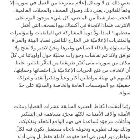
يعني ذلك أن لا وسائل إعلام ممنوعة من العمل في سورية إلا
وفقاً للقانون، يعني ذلك وصول الصحف والمجلات العالمية،
الحجب صار شيئاً من الماضي، كل شيء موجود اليوم على
الانترنت فلماذا لانجدهُ في أكشاك بيع الصحف التي أقفل
معظمها؟ لماذا نودُّ دوماً المشاركة في الملتقيات والمؤتمرات
والمنتديات الإعلاميّة في الخارج لنُناقش قضايا البيئة والمرأة
والمساواة والذكاء الصناعي وغيرها ونحنُ لاندير ولا نفتح ولا
نوافق ولاندعم نقاشات وحوارات محليّة حول أولوياتنا في كلّ
مكان من سورية، متى نُغيّر طريقتنا من التأثّر للتأثير، علينا
أن لانخاف من فتح الحريات الإعلاميّة بل احتضانها وحمايتها،
لنُسهم في تهيئة مواطنين أكثر وعياً وتفكيراً نقدياً وشراكة
حقيقيّة مع المؤسسات العامة والخاصة والمدنيّة على حدّ
سواء.
ربّما أغفَلت النُقاط العشرة السابقة عشرات القضايا ومئات
الأمثلة وآلاف الأمنيات، لكنّها مجرّد مساهمة في التفكير
وتأمّلات مرجوّة تُساعدنا في فهم الواقع المُعقّد وتفكيكه،
وذلك بهدف تطويره وتحويله باتجاه مستقبل يكون فيه لكلّ
مواطن دور ليس في أخذ حقوقه كاملة فقط بل وفي أداء