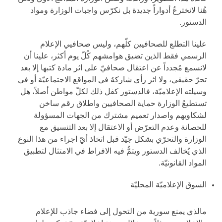
هُنا لانخترعُ أدواراً جديدة بل نكرّس واجبات الوزارة ومواد
الدستور.
علينا التطلع للصحافيين كلّهم، وليس صحافيي الإعلام
الرسمي فقط الذين تضيق هوامشهم كُلّ يوم أكثر، علينا أن
لانسمع مُجدداً عن اعتقال صحافيّ على اثر مادة كتبها إلا بعد
تحرّ حقيقي، ولا اثر رأي شاركهُ في المواقع الاجتماعيّة أو في
وسيلته الإعلاميّة، فالدستور كفل ذلك لكلّ مواطن أصلاً، هل
تستطيعُ الوزارة حماية الصحافيين واطلاق رقم ساخن
لشكاويهم واصدار تعميم مشترك من الجهات المسؤولة
للحصانة وعدم التعرّض أو الاعتقال إلا بعد التنسيق مع
الوزارة والتحرّي بشكل جيّد قبل اتخاذ أيّ اجراء من هذا النوع
الذي يُخالف الدستور ويتمُّ فيه الافراط في الامتثال لتطبيق
المواد القانونيّة.
السوق الإعلاميّة المحليّة
مالذي يمنع سورية من التحول إلى فضاء جاذب للإعلام