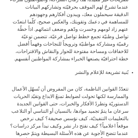
تصريحات غير مفيدة، هذا زمان الشراكة، والمواطنون شُركاء
عندما تشرحُ لهم الموقف بحرفيّته وتشاركهم البيانات
الدقيقة سيحملون معك، ويبدون أفكارهم وجهودهم
للمساهمة في دعمك وتقويتك، والعكس صحيح، كلّما ابتعدّت
عنهم زاد لومهم وخسرت ودّهم وضعف انتمائهم. اذاً خطّة
تواصل وطنيّة تجمع خطط تواصل فرعيّة، تتضمن توعيّة
رقميّة ومشاركة مواطنيّة وترويجاً للنجاحات وفهماً أفضل
للاخفاقات ومساحة مفتوحة للحوار والنقاش والاقتراحات،
خطة احترافيّة يصنعها الخبراء بمشاركة المواطنين أنفسهم.
بُنية تشريعة للإعلام والنشر
تتعدّدُ القوانين الناظمة، كان من المفروض أن تُسهّل الأعمال
والممارسة لكنها تحولت لضوابط تمنعُ الابداع وتقيّد الحريات
الدستوريّة وتطردُ الأفكار والخبرات، حتى القوانين الجديدة
سرعان ما يتمّ تجميد موادها، بالنسيان أو التناسي أو التلاعب
بالتعليمات التنفيذيّة، كيف نؤسس صحيفة؟ كيف نرخص
موقعاً اعلامياً؟ كيف نفتح دار نشر وكيف نبدأ مركز دراسات؟
عندما تتضح الأجوبة عن هذه الأسئلة البسيطة ويتمّ حصرها