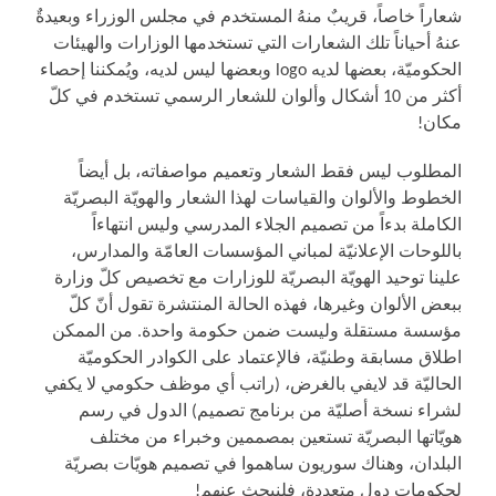
شعاراً خاصاً، قريبٌ منهُ المستخدم في مجلس الوزراء وبعيدةٌ
عنهُ أحياناً تلك الشعارات التي تستخدمها الوزارات والهيئات
الحكوميّة، بعضها لديه logo وبعضها ليس لديه، ويُمكننا إحصاء
أكثر من 10 أشكال وألوان للشعار الرسمي تستخدم في كلّ
مكان!
المطلوب ليس فقط الشعار وتعميم مواصفاته، بل أيضاً
الخطوط والألوان والقياسات لهذا الشعار والهويّة البصريّة
الكاملة بدءاً من تصميم الجلاء المدرسي وليس انتهاءاً
باللوحات الإعلانيّة لمباني المؤسسات العامّة والمدارس،
علينا توحيد الهويّة البصريّة للوزارات مع تخصيص كلّ وزارة
ببعض الألوان وغيرها، فهذه الحالة المنتشرة تقول أنّ كلّ
مؤسسة مستقلة وليست ضمن حكومة واحدة. من الممكن
اطلاق مسابقة وطنيّة، فالإعتماد على الكوادر الحكوميّة
الحاليّة قد لايفي بالغرض، (راتب أي موظف حكومي لا يكفي
لشراء نسخة أصليّة من برنامج تصميم) الدول في رسم
هويّاتها البصريّة تستعين بمصممين وخبراء من مختلف
البلدان، وهناك سوريون ساهموا في تصميم هويّات بصريّة
لحكومات دول متعددة، فلنبحث عنهم!