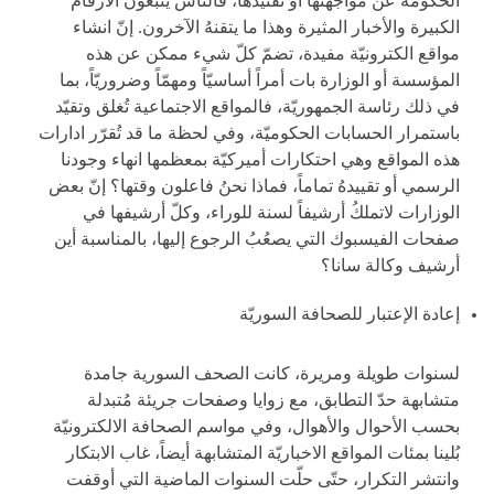
الحكومة عن مواجهتها أو تفنيدها، فالناس يتبعون الأرقام
الكبيرة والأخبار المثيرة وهذا ما يتقنهُ الآخرون. إنّ انشاء
مواقع الكترونيّة مفيدة، تضمّ كلّ شيء ممكن عن هذه
المؤسسة أو الوزارة بات أمراً أساسيّاً ومهمّاً وضروريّاً، بما
في ذلك رئاسة الجمهوريّة، فالمواقع الاجتماعية تُغلق وتقيّد
باستمرار الحسابات الحكوميّة، وفي لحظة ما قد تُقرّر ادارات
هذه المواقع وهي احتكارات أميركيّة بمعظمها انهاء وجودنا
الرسمي أو تقييدهُ تماماً، فماذا نحنُ فاعلون وقتها؟ إنّ بعض
الوزارات لاتملكُ أرشيفاً لسنة للوراء، وكلّ أرشيفها في
صفحات الفيسبوك التي يصعُبُ الرجوع إليها، بالمناسبة أين
أرشيف وكالة سانا؟
إعادة الإعتبار للصحافة السوريّة
لسنوات طويلة ومريرة، كانت الصحف السورية جامدة
متشابهة حدّ التطابق، مع زوايا وصفحات جريئة مُتبدلة
بحسب الأحوال والأهوال، وفي مواسم الصحافة الالكترونيّة
بُلينا بمئات المواقع الاخباريّة المتشابهة أيضاً، غاب الابتكار
وانتشر التكرار، حتّى حلّت السنوات الماضية التي أوقفت