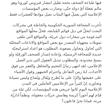
فيها طباعة الصحف بحجة تقليل انتشار فيروس كورونا وهو
مالم تفعلهُ أيّ دولة حتّى، وصارت بعض المؤسسات
الإعلامية التي يعملُ فيها المئات تصل موادها للعشرات فقط.
تأخرت الصحافة السورية الحكومية والخاصّة في محركات
البحث لتحلّ في ذيل قوائم المُتابعة، فحلّ محلّها المواقع
المدعومة من سفارات دول غربيّة، والمواقع التي تتلقى
تمويلات مجهولة المصدر مع بعض المواقع والاذاعات المحليّة
التي تُحاول وتحاول بصعوبة. المطلوب هو اعداد استراتيجيّة
جديدة للصحافة الرسميّة، وإعادة إصدار للصحف الورقيّة ولو
بنسخ محدودة، والمطلوب تبديل العقول التي تدير العمل
الإعلامي، لقد انتهى زمانُ التعتيم والتجاهل والقفز من فوق
الأحداث، انهُ زمن التفاعل واحترام الجمهور وقول الأشياء
على حقيقتها والرّدُ على ما يُطرح ويُقال ويُشاع وليس نسيانهُ
وتجاوزه. إنّ كثيراً من الإعلاميين العاملين في المدن
الإعلامية اليوم كانوا خريجي هذه المؤسسات، لكن ثمّة من
قدّم لهم أجوراً كريمة وهامش حريّات معقولة، ونظماً اداريّة
مرنة، فماذا نحنُ فاعلون؟