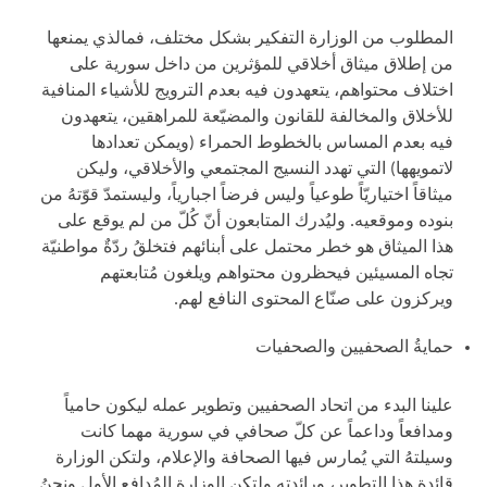
المطلوب من الوزارة التفكير بشكل مختلف، فمالذي يمنعها
من إطلاق ميثاق أخلاقي للمؤثرين من داخل سورية على
اختلاف محتواهم، يتعهدون فيه بعدم الترويج للأشياء المنافية
للأخلاق والمخالفة للقانون والمضيّعة للمراهقين، يتعهدون
فيه بعدم المساس بالخطوط الحمراء (ويمكن تعدادها
لاتمويهها) التي تهدد النسيج المجتمعي والأخلاقي، وليكن
ميثاقاً اختياريّاً طوعياً وليس فرضاً اجبارياً، وليستمدّ قوّتهُ من
بنوده وموقعيه. وليُدرك المتابعون أنّ كُلّ من لم يوقع على
هذا الميثاق هو خطر محتمل على أبنائهم فتخلقُ ردّةٌ مواطنيّة
تجاه المسيئين فيحظرون محتواهم ويلغون مُتابعتهم
ويركزون على صنّاع المحتوى النافع لهم.
حمايةُ الصحفيين والصحفيات
علينا البدء من اتحاد الصحفيين وتطوير عمله ليكون حامياً
ومدافعاً وداعماً عن كلّ صحافي في سورية مهما كانت
وسيلتهُ التي يُمارس فيها الصحافة والإعلام، ولتكن الوزارة
قائدة هذا التطوير، ورائدته ولتكن الوزارة المُدافع الأول ونحنُ