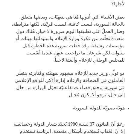
لأجلها؟
بعض الأشياء التي أدونها هُنا هي بديهيّات، وبعضها متعلق
بالحالة السورية، ليست كافية، ليست مُرتّبة، لكنها مترابطة،
وصار العملُ على تطبيقها اليوم ضرورة لا خيار، هُناك دول
متعددة تخلّت عن فكرة وزارة الإعلام واستبدلتها بهيئات أو
مؤسسات رشيقة، وقد خطَت سورية هذه الخطوة قبل
سنوات لكن سُرعان ما تراجعت عنها، عندما أسّست
للمجلس الوطني للإعلام وألغتهُ لاحقاً.
مع تولّي وزير جديد للإعلام مشهود بمهنيّته ومُثابرته ينتظر
العاملون في الصحافة والإعلام إدارة أذكى للواقع الإعلامي
في سورية، وخلق فضاءات تفاعليّة تحوّل الوزارة من حال
إلى حال، نرجو ألا يكون مُحال.
هويّة بصريّة للدولة السورية
رغمّ أنّ القانون 37 لسنة 1980 يُحدّد شعار الدولة وخصائصه
إلا أنّ العُقاب يُستخدم بأشكال متعددة، الرئاسة تستخدم