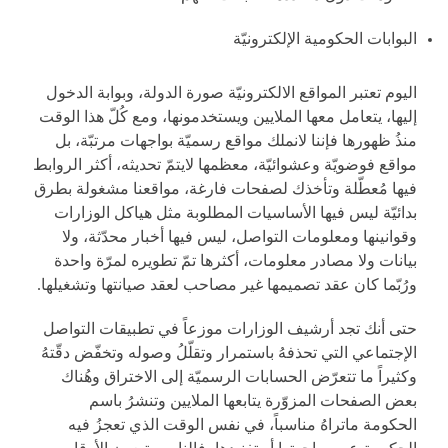
البوابات الحكومية الإلكترونيّة
اليوم تعتبر المواقع الالكترونيّة صورة الدولة، وبوابة الدخول
إليها، يتعامل معها الملايين ويستخدمونها، ومع كُلّ هذا الوقت
منذُ ظهورها فإننا لانملك مواقع رسميّة بواجهات مرتبّة، بل
مواقع فوضويّة وعشوائيّة، معظمها لايتمّ تحديثه، أكثر الروابط
فيها مُعطّلة وتأخذك لصفحات فارغة، مواقعنا مشغولة بطرق
بدائيّة ليس فيها الأساسيات المطلوبة مثل هياكل الوزارات
وقوانينها ومعلومات التواصل، ليس فيها أخبار محدّثة، ولا
بيانات ولا مصادر معلومات، أكثرها تمّ تطويره لمرّة واحدة
ورُبّما كان عقد تصميمها غير مصاحب لعقد صيانتها وتشغيلها.
حتى أنك تجد أرشيف الوزارات موزعاً في تطبيقات التواصل
الإجتماعي التي تحذفهُ باستمرار وتقلّلُ وصوله وتخفّض دقّتهُ
وكثيراً ما تتعرّض الحسابات الرسميّة إلى الاختراق وهُناك
بعض الصفحات المزوّرة يتابعها الملايين وتنشرُ باسم
الحكومة ماتراهُ مناسباً، في نفس الوقت الذي تعجزُ فيه