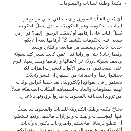
مكتبةٌ وطنيّة للبيانات والمعلومات
أيّ مُتابع للشأن السوري وأي صحافي يُعاني من توافر
البيانات الحكومية وغير الحكوميّة، مالذي يجعلُ الحكومة
تُقفلُ الباب على أرقامها أو تُصعّب الوصول إليها؟ في زمن
تسعى فيه الحكومات لكشف كُلّ أرقامها بغية أن تكون
حديث الإعلام وتستفيد من متابعته وأفكاره ونقده
ومُطارحاته! حتى وزاراتنا قبل عقود كانت تُصدر كتباً سنويّة
ونصف سنويّة دوريّة عن أعمالها وأرقامها ومشاريعها، اليوم
على الصحافيين أن يدقوا الأبواب لعشرات المرّات لكي
يحصّلوا رقماً أو احصائية من البديهي أن تُنشر وتُحدّث
باستمرار في المواقع الإلكترونيّة، لقد خلقنا حُراس بوابات
لهذه المعلومات والبيانات أسميناهم المكاتب الصحفيّة، فبدلاً
من تزويد الصحافة بالمعلومات صاروا يزوّدونها بالأعذار.
نحتاجُ مكتبة وطنيّة الكترونيّة للبيانات والمعلومات، تصبُّ
فيها المؤسسات والهيئات والوزارات مالديها، وقتها نستطيع
أن نتطلّع لرسائل ماجستير واطروحات دكتوراه وأبحاث
أكاديميّة مفيدة لفهم الحاضر ورسم المستقبل، وقتها يكون