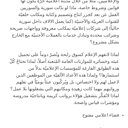
والإعلاميين، مثلاً من خلال مدينة اعلاميّة حرّة يكون لها
قوانين وشروط خاصة، ماذا لو بدّلت سورية والسوريين
العمل عن بعد كجزر انتاج وتصميم وكتابة ومكاتب خلفيّة
للقنوات العربيّة والأجنبيّة (كما يعمل الالاف داخل سورية
حالياً) إلى شركات إعلاميّة بمكاتب معروفة وواجهات صريحة
وضرائب محددة وتبادل خدمات بالعملات الأجنبيّة مع الخارج
بشكل مشروع؟
لماذا لانفهم الإعلام كسوق رابحة ونُصرّ دوماً على تحميل
عبئه وخسائره للموازنات العامة المُتعبة أصلاً، لماذا نحتاجُ كُلّ
هذه الطوابق الفارغة للمؤسسات الإعلاميّة بدلاً من
استثمارها؟ ولماذا هذه الأعداد الألفيّة من الموظفين الذين
لاعمل لهم ولا اختصاص، بل ويُركّبون عبئاً يوميّاً في نقلهم
ورواتبهم مهما كانت زهيدة ومكاتبهم التي يشغلونها بلا عمل؟
لماذا لانُفكّر بتشغيل هؤلاء برواتب كريمة وبانتاجيّة مدروسة
ومؤشرات قياس واضحة.
فضاء اعلامي مفتوح