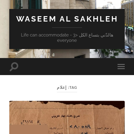
WASEEM AL SAKHLEH
هالدّني بتساع الكل <3 - Life can accommodate
everyone
Toggle
Toggle
search
mobile
field
menu
TAG:
إعلام