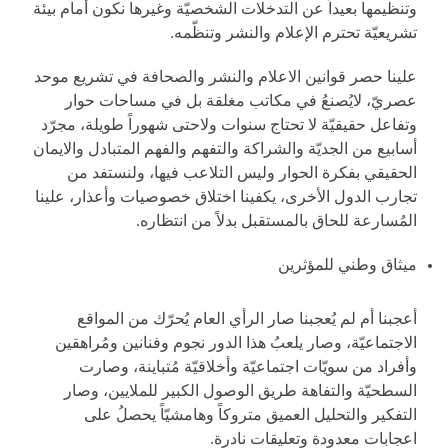
وتنظيمها بعيداً عن التدخلات الشخصيّة وغيرها نكون أمام بيئة
تشريعيّة تحترم الإعلام والنشر وتنظّمه.
علينا حصر قوانين الاعلام والنشر والصحافة في تشريع موحد
عصريّ، لايُصنعُ في مكاتب مغلقة بل في مساحات حوار
وتفاعل حقيقيّة لا تحتاج سنوات ولاحتى شهوراً طويلة، مجرّد
أسابيع من الجديّة والشراكة والتفهم والفهم المتبادل والايمان
الحقيقي بفكرة الحوار وليس التلاعب فيها، ولنستفد من
تجارب الدول الأخرى، يكفينا اختلاق خصوصيات وأعذار، علينا
المُسارعة للحاق بالمستقبل بدلاً من انتظاره.
ميثاق وطني للمؤثرين
أعجبنا أم لم يُعجبنا صار الرأي العام يُحرّك من المواقع
الاجتماعيّة، وصار يلعبُ هذا الدور نجوم وفنانين ومُراهقين
وأفراد من سويّات اجتماعيّة وأخلاقيّة مُتباينة، وصارت
السطحيّة والتفاهة طريق الوصول الكبير للملايين، وصار
التفكير والتحليل العميق متروكاً وهامشيّاً يحصلُ على
اعجابات معدودة وتعليقات نادرة.